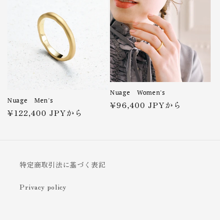
格
格
Nuage Women's
Nuage Men's
通
¥96,400 JPYから
通
¥122,400 JPYから
常
常
価
価
格
格
特定商取引法に基づく表記
Privacy policy