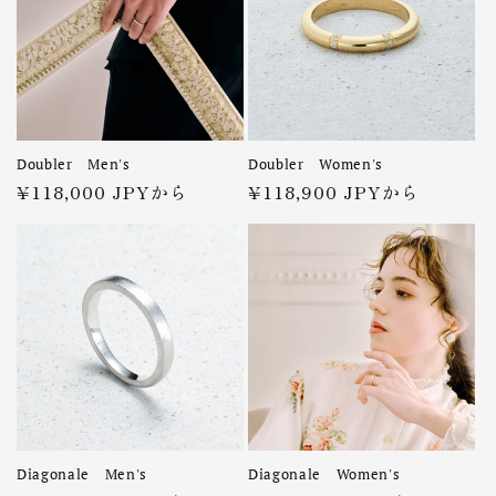
Doubler Men's
Doubler Women's
通
¥118,000 JPYから
通
¥118,900 JPYから
常
常
価
価
格
格
Diagonale Men's
Diagonale Women's