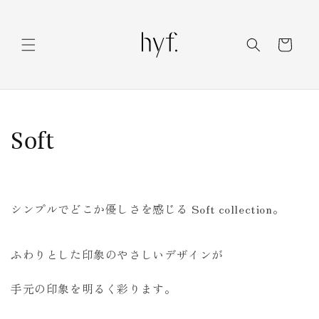
コンテ
ンツに
カ
進む
ー
ト
コ
Soft
レ
ク
シンプルでどこか優しさを感じる Soft collection。
シ
ョ
ふわりとした印象のやさしいデザインが
ン
手元の印象を明るく彩ります。
: