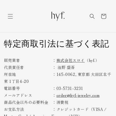
コンテ
ンツに
カ
進む
ー
ト
特定商取引法に基づく表記
販売業者 ：
株式会社スロイ
（hyf.）
代表責任者 ：
池野 盛吾
所在地 ：145-0062, 東京都 大田区北千
束 1丁目4-20
電話番号 ：03-5731-3231
メールアドレス ：
order@hyf-jewelry.com
商品代金以外の必要料金 ：消費税
お支払方法 ：クレジットカード（VISA /