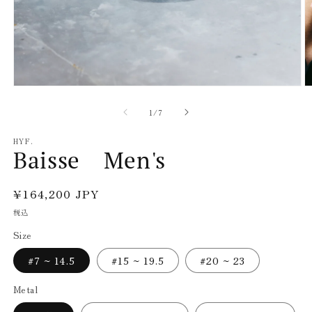
モ
ー
の
1
/
7
ダ
ル
で
HYF.
Baisse Men's
メ
デ
ィ
通
¥164,200 JPY
ア
(1)
(2
常
税込
を
価
開
Size
く
格
#7 ~ 14.5
#15 ~ 19.5
#20 ~ 23
Metal