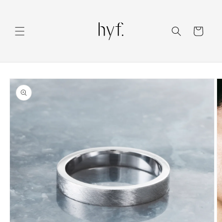
コンテ
ンツに
カ
進む
ー
ト
商品情
報にス
キップ