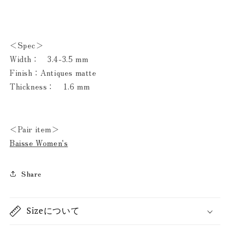
＜Spec＞
Width： 3.4-3.5 mm
Finish：Antiques matte
Thickness： 1.6 mm
＜Pair item＞
Baisse Women's
Share
Sizeについて