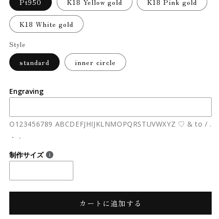
Pt950
K18 Yellow gold
K18 Pink gold
K18 White gold
Style
standard
inner circle
Engraving
O123456789 ABCDEFJHIJKLNMOPQRSTUVWXYZ ♡ & to / .
・ -
制作サイズ
カートに追加する