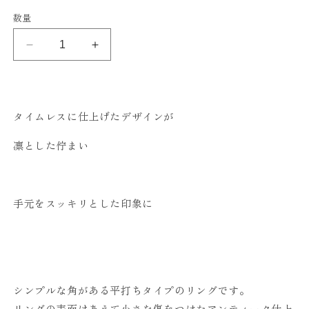
数量
Baisse
Baisse
Men&#39;s
Men&#39;s
の
の
数
数
量
量
タイムレスに仕上げたデザインが
を
を
凛とした佇まい
減
増
ら
や
す
す
手元をスッキリとした印象に
シンプルな角がある平打ちタイプのリングです。
リングの表面はあえて小さな傷をつけたアンティーク仕上