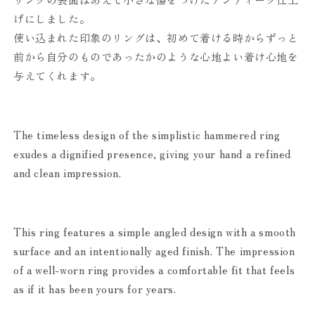
げにしました。
使い込まれた印象のリングは、初めて着ける時からずっと
前から自分のものであったかのような心地よい着け心地を
与えてくれます。
The timeless design of the simplistic hammered ring
exudes a dignified presence, giving your hand a refined
and clean impression.
This ring features a simple angled design with a smooth
surface and an intentionally aged finish. The impression
of a well-worn ring provides a comfortable fit that feels
as if it has been yours for years.